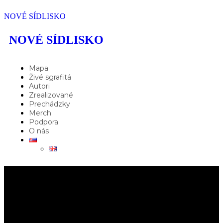
NOVÉ SÍDLISKO
NOVÉ SÍDLISKO
Mapa
Živé sgrafitá
Autori
Zrealizované
Prechádzky
Merch
Podpora
O nás