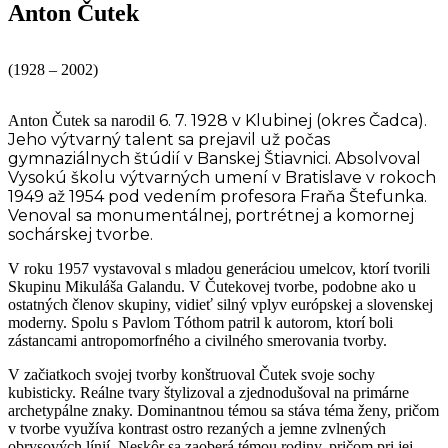
Anton Čutek
(1928 – 2002)
6. 7. 1928
v Klubinej (okres Čadca).
Anton Čutek sa narodil
Jeho výtvarný talent sa prejavil už počas
gymnaziálnych štúdií v Banskej Štiavnici. Absolvoval
Vysokú školu výtvarných umení v Bratislave v rokoch
1949 až 1954 pod vedením profesora Fraňa Štefunka.
Venoval sa monumentálnej, portrétnej a komornej
sochárskej tvorbe.
V roku 1957 vystavoval s mladou generáciou umelcov, ktorí tvorili
Skupinu Mikuláša Galandu. V Čutekovej tvorbe, podobne ako u
ostatných členov skupiny, vidieť silný vplyv európskej a slovenskej
moderny. Spolu s Pavlom Tóthom patril k autorom, ktorí boli
zástancami antropomorfného a civilného smerovania tvorby.
V začiatkoch svojej tvorby konštruoval Čutek svoje sochy
kubisticky. Reálne tvary štylizoval a zjednodušoval na primárne
archetypálne znaky. Dominantnou témou sa stáva téma ženy, pričom
v tvorbe využíva kontrast ostro rezaných a jemne zvlnených
obrysových línií. Neskôr sa zaoberá témou rodiny, pričom pri jej