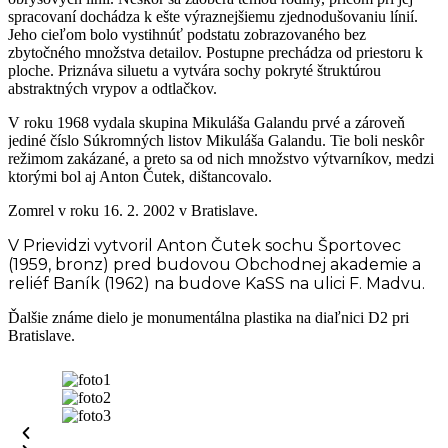
spracovaní dochádza k ešte výraznejšiemu zjednodušovaniu línií.
Jeho cieľom bolo vystihnúť podstatu zobrazovaného bez
zbytočného množstva detailov. Postupne prechádza od priestoru k
ploche. Priznáva siluetu a vytvára sochy pokryté štruktúrou
abstraktných vrypov a odtlačkov.
V roku 1968 vydala skupina Mikuláša Galandu prvé a zároveň
jediné číslo Súkromných listov Mikuláša Galandu. Tie boli neskôr
režimom zakázané, a preto sa od nich množstvo výtvarníkov, medzi
ktorými bol aj Anton Čutek, dištancovalo.
Zomrel v roku 16. 2. 2002 v Bratislave.
V Prievidzi vytvoril Anton Čutek sochu Športovec
(1959, bronz) pred budovou Obchodnej akademie a
reliéf Baník (1962) na budove KaSS na ulici F. Madvu.
Ďalšie známe dielo je monumentálna plastika na diaľnici D2 pri
Bratislave.